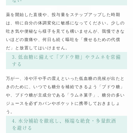
ない
薬を開始した直後や、投与量をステップアップした時期
は、特に自分の体調変化に敏感になってください。少しの
吐き気や便秘なら様子を見ても構いませんが、我慢できな
いほどの腹痛や、何日も続く嘔吐を「痩せるための代償
だ」と放置してはいけません。
3. 低血糖に備えて「ブドウ糖」やラムネを常備
する
万が一、冷や汗や手の震えといった低血糖の兆候が出たと
きのために、いつでも糖分を補給できるよう「ブドウ糖」
や、ブドウ糖が主成分である「ラムネ菓子」、糖分の多い
ジュースを必ずカバンやポケットに携帯しておきましょ
う。
4. 水分補給を徹底し、極端な絶食・多量飲酒
を避ける