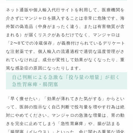
ネット通販や個人輸入代行サイトを利用して、医療機関を
介さずにマンジャロを購入することは非常に危険です。海
外製の偽造品（中身がまったく違う、または有害物質が含
まれる）が届くリスクがあるだけでなく、マンジャロは
「2〜8℃での冷蔵保存」が義務付けられているデリケート
な注射薬です。個人輸入の流通過程で適切な温度管理がさ
れていなければ、成分が変性して効果がなくなったり、重
篤な感染症の原因になったりします。
自己判断による急激な「投与量の増量」が招く
急性胃麻痺・腸閉塞
「早く痩せたい」「効果が薄れてきた気がする」からとい
って、医師の指示なく自己判断で投与量を増やす行為は絶
対にやめてください。マンジャロの急激な増量は、胃の動
きを完全に止めてしまう「急性胃麻痺」や、腸が詰まる
「腸閉塞（イレウス）」といった、命に関わる重篤な消化