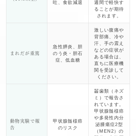
吐、食欲減退
週間で軽快す
ることが期待
されます。
激しい腹痛や
背部痛、冷や
汗、手の震え
急性膵炎、胆
などの症状が
のう炎・胆石
まれだが重篤
ある場合は、
症、低血糖
直ちに医療機
関を受診して
ください。
齧歯類（ネズ
ミ）で報告さ
れています。
甲状腺髄様癌
や多発性内分
甲状腺髄様癌
動物実験で報
泌腫瘍症2型
のリスク
告
（MEN2）の