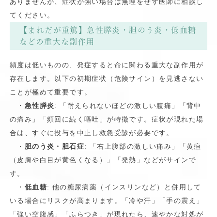
ありませんが、症状が強い場合は無理をせず医師に相談し
てください。
【まれだが重篤】急性膵炎・胆のう炎・低血糖
などの重大な副作用
頻度は低いものの、発症すると命に関わる重大な副作用が
存在します。以下の初期症状（危険サイン）を見逃さない
ことが極めて重要です。
・
急性膵炎
: 「耐えられないほどの激しい腹痛」「背中
の痛み」「頻回に続く嘔吐」が特徴です。症状が現れた場
合は、すぐに投与を中止し救急受診が必要です。
・
胆のう炎・胆石症
: 「右上腹部の激しい痛み」「黄疸
（皮膚や白目が黄色くなる）」「発熱」などがサインで
す。
・
低血糖
: 他の糖尿病薬（インスリンなど）と併用して
いる場合にリスクが高まります。「冷や汗」「手の震え」
「強い空腹感」「ふらつき」が現れたら、速やかな対処が