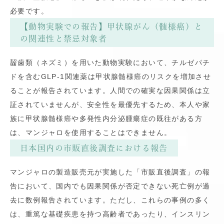
必要です。
【動物実験での報告】甲状腺がん（髄様癌）と
の関連性と禁忌対象者
齧歯類（ネズミ）を用いた動物実験において、チルゼパチ
ドを含むGLP-1関連薬は甲状腺髄様癌のリスクを増加させ
ることが報告されています。人間での確実な因果関係は立
証されていませんが、安全性を最優先するため、本人や家
族に甲状腺髄様癌や多発性内分泌腫瘍症の既往がある方
は、マンジャロを使用することはできません。
日本国内の市販直後調査における報告
マンジャロの製造販売元が実施した「市販直後調査」の報
告において、国内でも因果関係が否定できない死亡例が過
去に数例報告されています。ただし、これらの事例の多く
は、重篤な基礎疾患を持つ高齢者であったり、インスリン